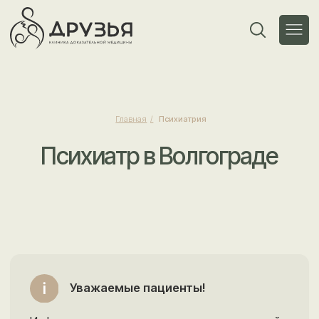
Главная
/
Психиатрия
Психиатр в Волгограде
Уважаемые пациенты!
Информация и цены, представленные на сайте,
не являются публичной офертой и носят
справочный характер. Стоимость услуг может
не совпадать с актуальной в связи с
обновлением прейскуранта.
Обратите внимание!
Актуальную стоимость
услуг необходимо уточнять у
администраторов (операторов) клиники.