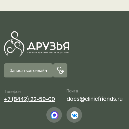
пр-т им. В.И. Ленина, 57а
сб-вс 8:00—18:00
Пациентам
Контакты
О клинике
Вакансии
Клиника «Друзья»
Поиск по сайту
Клиника «Большие друзья»
Направления
Врачи
Услуги и цены
Информация об аборте
Информация о беременности
© ООО «ДОКМА ЛАЙН»
ОГРН 1193443016282
ИНН 3443144134
Документы и лицензия
Политика конфиденциальности