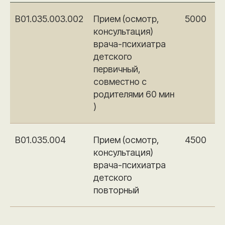
B01.035.003.002
Прием (осмотр,
5000
консультация)
врача-психиатра
детского
первичный,
совместно с
родителями 60 мин
)
Записаться онлайн
B01.035.004
Прием (осмотр,
4500
Почта
Телефон
консультация)
docs@clinicfriends.ru
+7 (8442) 22-59-00
врача-психиатра
детского
повторный
г. Волгоград
Режим работы
ул. им. Маршала Чуйкова, 23
пн-пт 8:00—20:00