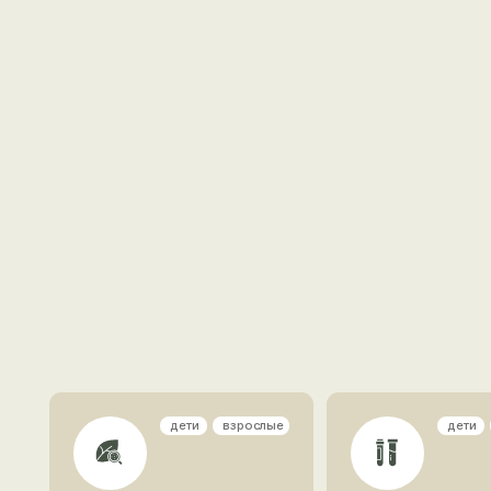
дети
взрослые
дети
взросл
Аллергология
Анализы
дети