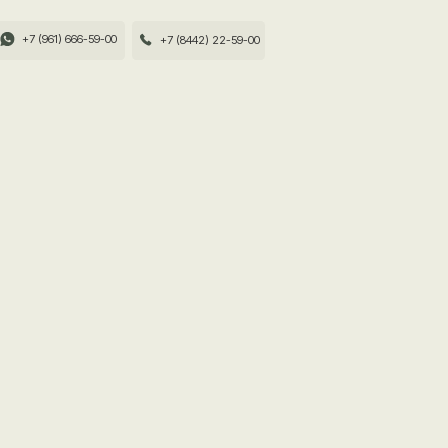
00
+7 (8442) 22-59-00
«Д
чем
С заботой
доказате