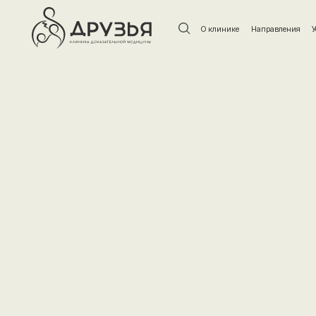
О клинике
Направления
Услуги и ц