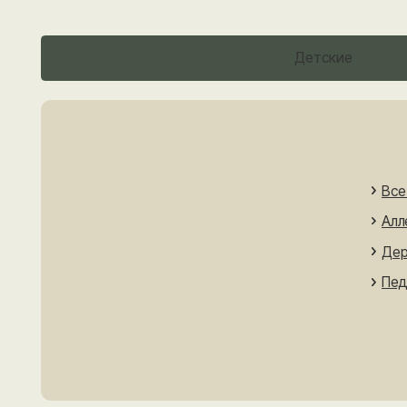
Все врачи
Нефрология
Аллерголо
Дерматове
Педиатр