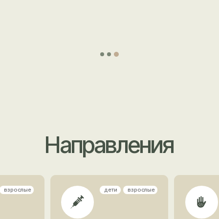
Направления
ые
дети
взрослые
дети
взрос
Вакцинация
Дерматология
дети
взрослые
дети
взрос