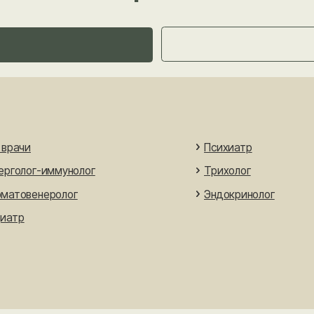
Психиатр
г-иммунолог
Трихолог
неролог
Эндокринолог