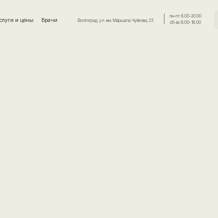
пн-пт 8:00-20:00
+7 (961) 666-59-
ены
Врачи
Волгоград, ул. им. Маршала Чуйкова, 23
сб-вс 8:00-18:00