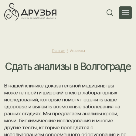
Главная
/
Анализы
Сдать анализы в Волгограде
В нашей клинике доказательной медицины вы
можете пройти широкий спектр лабораторных
исследований, которые помогут оценить ваше
здоровье и выявить возможные заболевания на
ранних стадиях. Мы предлагаем анализы крови,
мочи, биохимические исследования и многие
другие тесты, которые проводятся с
использованием современного оборудования и по
последним стандартам. Наши опытные
специалисты гарантируют точность и надежность
результатов, что позволяет вам получить
своевременные рекомендации по дальнейшему
лечению.
Сдача анализов в нашей клинике — это быстрый и
удобный процесс. Мы обеспечиваем комфортные