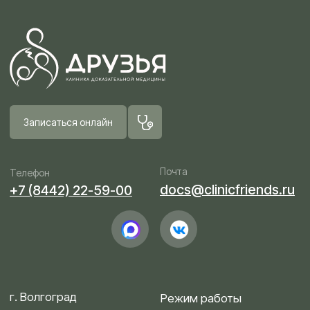
г. Волгоград
Режим работы
ул. им. Маршала Чуйкова, 23
пн-пт 8:00—20:00
пр-т им. В.И. Ленина, 57а
сб-вс 8:00—18:00
Пациентам
Контакты
О клинике
Вакансии
Клиника «Друзья»
Поиск по сайту
Клиника «Большие друзья»
Направления
Врачи
Услуги и цены
Информация об аборте
Информация о беременности
© ООО «ДОКМА ЛАЙН»
ОГРН 1193443016282
ИНН 3443144134
Документы и лицензия
Политика конфиденциальности