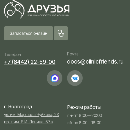
Почта
Телефон
docs@clinicfriends.ru
+7 (8442) 22-59-00
г. Волгоград
Режим работы
ул. им. Маршала Чуйкова, 23
пн-пт 8:00—20:00
пр-т им. В.И. Ленина, 57а
сб-вс 8:00—18:00
Пациентам
Контакты
О клинике
Вакансии
Клиника «Друзья»
Поиск по сайту
Клиника «Большие друзья»
Направления
Врачи
Услуги и цены
Информация об аборте
Информация о беременности
© ООО «ДОКМА ЛАЙН»
ОГРН 1193443016282
ИНН 3443144134